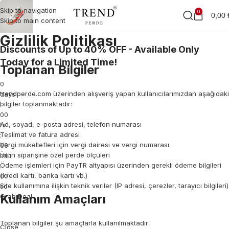
Skip to navigation
0
0,00
Skip to main content
Gizlilik Politikası
Discounts of Up to 40% OFF - Available Only
Today for a Limited Time!
Toplanan Bilgiler
0
trendperde.com
üzerinden alışveriş yapan kullanıcılarımızdan aşağıdaki
days
bilgiler toplanmaktadır:
:
00
Ad, soyad, e-posta adresi, telefon numarası
hr
Teslimat ve fatura adresi
:
Vergi mükellefleri için vergi dairesi ve vergi numarası
00
Ürün siparişine özel perde ölçüleri
min
Ödeme işlemleri için PayTR altyapısı üzerinden gerekli ödeme bilgileri
:
(kredi kartı, banka kartı vb.)
00
Site kullanımına ilişkin teknik veriler (IP adresi, çerezler, tarayıcı bilgileri)
sc
Kullanım Amaçları
Grab Deal
Toplanan bilgiler şu amaçlarla kullanılmaktadır:
Close