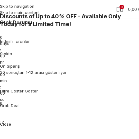
Skip to navigation
0
0,00
Skip to main content
Discounts of Up to 40% OFF - Available Only
Stok Durumu
Today for a Limited Time!
0
İndirimli ürünler
days
:
Stokta
00
hr
Ön Sipariş
:
20 sonuçtan 1-12 arası gösteriliyor
00
min
:
Filtre Göster
Göster
00
sc
9
Grab Deal
12
Close