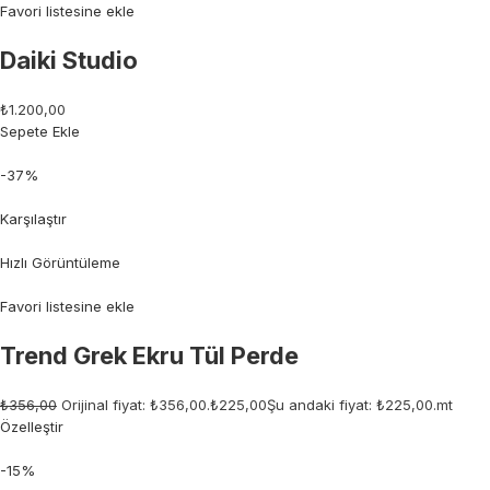
Favori listesine ekle
Daiki Studio
₺1.200,00
Sepete Ekle
-37%
Karşılaştır
Hızlı Görüntüleme
Favori listesine ekle
Trend Grek Ekru Tül Perde
₺356,00
Orijinal fiyat: ₺356,00.
₺225,00
Şu andaki fiyat: ₺225,00.mt
Özelleştir
-15%