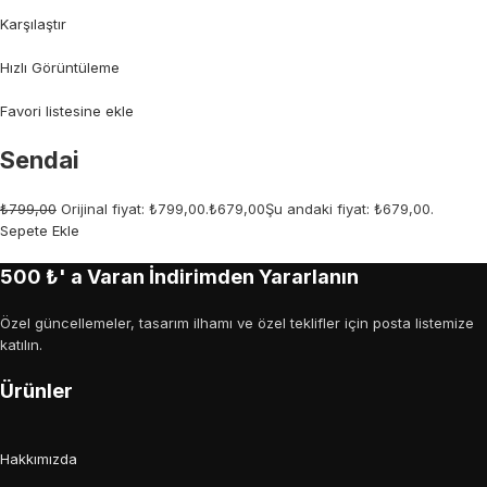
Karşılaştır
Hızlı Görüntüleme
Favori listesine ekle
Sendai
₺799,00
Orijinal fiyat: ₺799,00.
₺679,00
Şu andaki fiyat: ₺679,00.
Sepete Ekle
500 ₺' a Varan İndirimden Yararlanın
Özel güncellemeler, tasarım ilhamı ve özel teklifler için posta listemize
katılın.
Ürünler
Hakkımızda