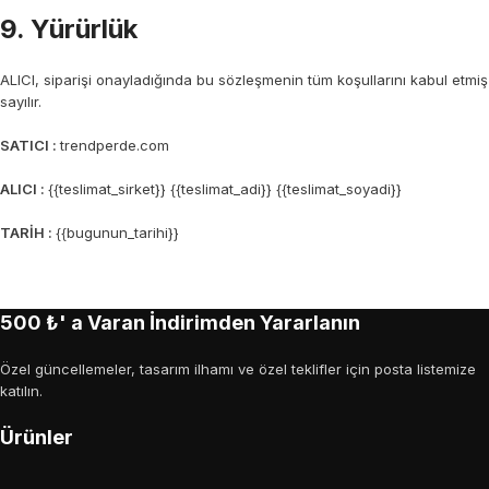
9. Yürürlük
ALICI, siparişi onayladığında bu sözleşmenin tüm koşullarını kabul etmiş
sayılır.
SATICI :
trendperde.com
ALICI :
{{teslimat_sirket}} {{teslimat_adi}} {{teslimat_soyadi}}
TARİH :
{{bugunun_tarihi}}
500 ₺' a Varan İndirimden Yararlanın
Özel güncellemeler, tasarım ilhamı ve özel teklifler için posta listemize
katılın.
Ürünler