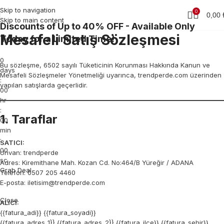
Skip to navigation
0
0,00
Skip to main content
Discounts of Up to 40% OFF - Available Only
Mesafeli Satış Sözleşmesi
Today for a Limited Time!
0
Bu sözleşme, 6502 sayılı Tüketicinin Korunması Hakkında Kanun ve
days
Mesafeli Sözleşmeler Yönetmeliği uyarınca, trendperde.com üzerinden
:
yapılan satışlarda geçerlidir.
00
hr
:
1. Taraflar
00
min
:
SATICI:
00
Unvan: trendperde
sc
Adres: Kiremithane Mah. Kozan Cd. No:464/B Yüreğir / ADANA
Grab Deal
Telefon: 0507 205 4460
E-posta: iletisim@trendperde.com
Close
ALICI:
{{fatura_adi}} {{fatura_soyadi}}
{{fatura_adres_1}} {{fatura_adres_2}} {{fatura_ilce}} {{fatura_sehir}}