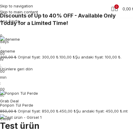
Skip to navigation
0
0,00
Skip to main content
Discounts of Up to 40% OFF - Available Only
Ana Sayfa
Today for a Limited Time!
0
days
:
deneme
00
300,00 ₺
Orijinal fiyat: 300,00 ₺.
100,00 ₺
Şu andaki fiyat: 100,00 ₺.
hr
:
Ürünlere geri dön
00
min
:
00
sc
Grab Deal
Ponpon Tül Perde
850,00 ₺
Orijinal fiyat: 850,00 ₺.
450,00 ₺
Şu andaki fiyat: 450,00 ₺.mt
Close
Test ürün