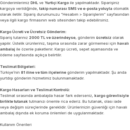
Gönderimlerimiz
DHL
ve
Yurtiçi Kargo
ile yapılmaktadır. Siparişiniz
kargoya verildiğinde,
takip numarası SMS ve e-posta yoluyla
otomatik
olarak iletilir. Sipariş durumunuzu “Hesabım > Siparişlerim” sayfasından
veya ilgili kargo firmasının web sitesinden takip edebilirsiniz.
Kargo Ücreti ve Ücretsiz Gönderim:
Sipariş tutarınız
2000 TL ve üzerindeyse
, gönderim
ücretsiz
olarak
yapılır. Üstelik ürünleriniz, taşıma sırasında zarar görmemesi için
havalı
ambalaj
ile özenle paketlenir. Kargo ücreti, sepet aşamasında ve
ödeme sayfasında açıkça belirtilir.
Teslimat Bölgeleri:
Türkiye’nin
81 iline ve tüm ilçelerine
gönderim yapılmaktadır. Şu anda
yurtdışı gönderim hizmetimiz bulunmamaktadır.
Kargo Hasarları ve Teslimat Kontrolü:
Teslimat sırasında ambalajda hasar fark ederseniz,
kargo görevlisiyle
birlikte tutanak
tutmanızı önemle rica ederiz. Bu tutanak, olası iade
veya değişim süreçlerinde gereklidir. Ürünlerinizin güvenliği için havalı
ambalaj dışında ek koruma önlemleri de uygulanmaktadır.
Kullanım Önerileri