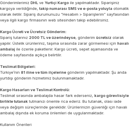
Gönderimlerimiz
DHL
ve
Yurtiçi Kargo
ile yapılmaktadır. Siparişiniz
kargoya verildiğinde,
takip numarası SMS ve e-posta yoluyla
otomatik
olarak iletilir. Sipariş durumunuzu “Hesabım > Siparişlerim” sayfasından
veya ilgili kargo firmasının web sitesinden takip edebilirsiniz.
Kargo Ücreti ve Ücretsiz Gönderim:
Sipariş tutarınız
2000 TL ve üzerindeyse
, gönderim
ücretsiz
olarak
yapılır. Üstelik ürünleriniz, taşıma sırasında zarar görmemesi için
havalı
ambalaj
ile özenle paketlenir. Kargo ücreti, sepet aşamasında ve
ödeme sayfasında açıkça belirtilir.
Teslimat Bölgeleri:
Türkiye’nin
81 iline ve tüm ilçelerine
gönderim yapılmaktadır. Şu anda
yurtdışı gönderim hizmetimiz bulunmamaktadır.
Kargo Hasarları ve Teslimat Kontrolü:
Teslimat sırasında ambalajda hasar fark ederseniz,
kargo görevlisiyle
birlikte tutanak
tutmanızı önemle rica ederiz. Bu tutanak, olası iade
veya değişim süreçlerinde gereklidir. Ürünlerinizin güvenliği için havalı
ambalaj dışında ek koruma önlemleri de uygulanmaktadır.
Kullanım Önerileri