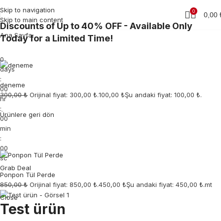
Skip to navigation
0
0,00
Skip to main content
Discounts of Up to 40% OFF - Available Only
Ana Sayfa
Today for a Limited Time!
0
days
:
deneme
00
300,00 ₺
Orijinal fiyat: 300,00 ₺.
100,00 ₺
Şu andaki fiyat: 100,00 ₺.
hr
:
Ürünlere geri dön
00
min
:
00
sc
Grab Deal
Ponpon Tül Perde
850,00 ₺
Orijinal fiyat: 850,00 ₺.
450,00 ₺
Şu andaki fiyat: 450,00 ₺.mt
Close
Test ürün